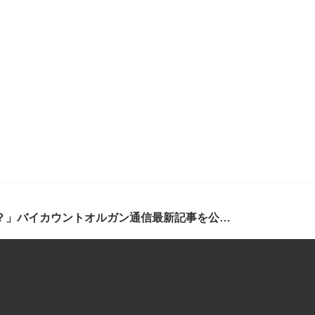
【バイカウント】「住友生命いずみホールが取り組まれるオルガン公演シリーズ、そのはじめられたきっかけとは？」バイカウントオルガン通信最新記事を公開しました！！