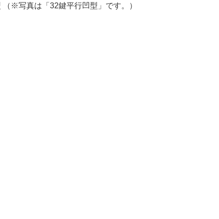
型 （※写真は「32鍵平行凹型」です。）