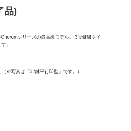
了品)
horumシリーズの最高級モデル。 3段鍵盤タイ
です。
型 （※写真は「32鍵平行凹型」です。）