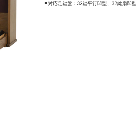
対応足鍵盤：32鍵平行凹型、32鍵扇凹