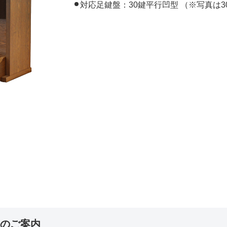
対応足鍵盤：30鍵平行凹型 （※写真は
了のご案内