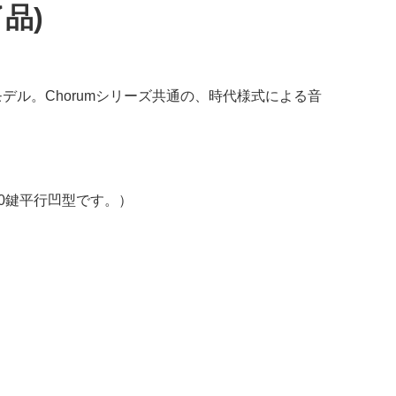
了品)
デル。Chorumシリーズ共通の、時代様式による音
30鍵平行凹型です。）