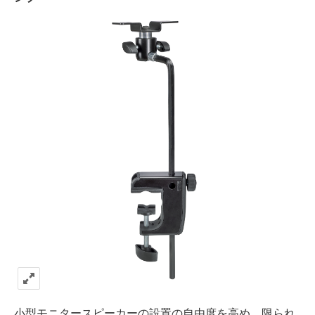
⼩型モニタースピーカーの設置の⾃由度を⾼め、限られ