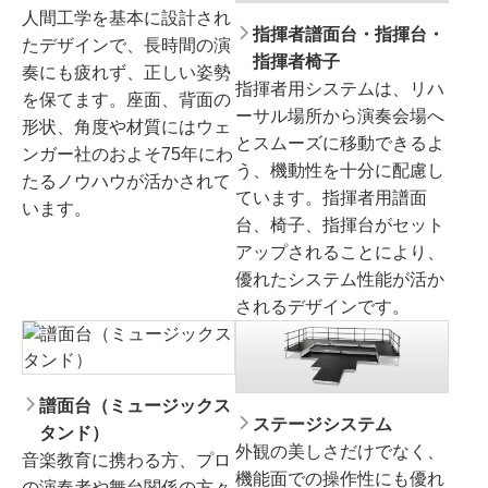
人間工学を基本に設計され
指揮者譜面台・指揮台・
たデザインで、長時間の演
指揮者椅子
奏にも疲れず、正しい姿勢
指揮者用システムは、リハ
を保てます。座面、背面の
ーサル場所から演奏会場へ
形状、角度や材質にはウェ
とスムーズに移動できるよ
ンガー社のおよそ75年にわ
う、機動性を十分に配慮し
たるノウハウが活かされて
ています。指揮者用譜面
います。
台、椅子、指揮台がセット
アップされることにより、
優れたシステム性能が活か
されるデザインです。
譜面台（ミュージックス
ステージシステム
タンド）
外観の美しさだけでなく、
音楽教育に携わる方、プロ
機能面での操作性にも優れ
の演奏者や舞台関係の方々